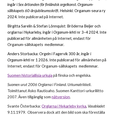
ingår i
Sex årtionden för finländsk orgelkonst. Organum-
sällskapets 60-årsjubileumsskrift
. Helsinki: Organum-seura ry
2024.
Inte publicerad på Internet.
Birgitta Sarelin & Stefan Lönnquist:
Bröderna Beijer och
orglarna i Nykarleby
, ingår i
Organum-lehti
nr 3–4 2024. Inte
publicerad
för allmänheten på Internet, endast för
Organum-sällskapets medlemmar.
Anders Storbacka: Orgeln i Fagervik 300 år, ingår i
Organum-lehti
nr 1 2026.
Inte publicerad
för allmänheten på
Internet, endast för Organum-sällskapets medlemmar.
Suomen historiallisia urkuja
på finska och engelska.
Suomen urut 2006 Orglarna i Finland. Urkumatrikkeli
.
Toimittanut Asko Rautioaho. Suomen Kanttori-urkuriliitto
2007. Även tillgänglig som
nätversion
.
Svante Österbacka:
Orglarna i Nykarleby kyrka
,
Vasabladet
9.11.1979. Observera dock att den bild som ska föreställa