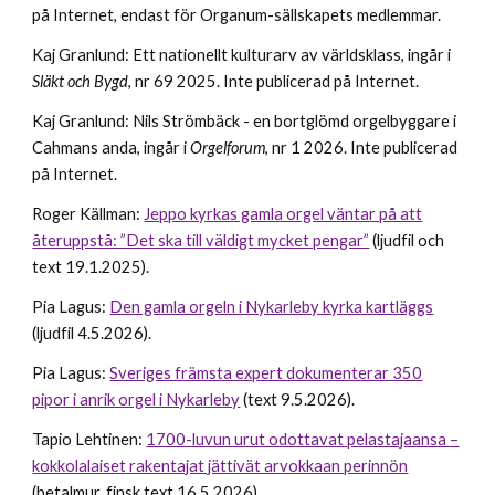
på Internet, endast för Org
anum-
sällskapets medlemmar.
Kaj Granlund: Ett nationellt kulturarv av världsklass, ingår i
Släkt och Bygd
, nr 69 2025.
Inte publicerad på Internet.
Kaj Granlund: Nils Strömbäck - en bortglömd orgelbyggare i
Cahmans anda, ingår i
Orgelforum
, nr 1 2026.
Inte publicerad
på Internet.
Roger Källman:
Jeppo kyrkas gamla orgel väntar på att
återuppstå: ”Det ska till väldigt mycket pengar”
(ljudfil och
text 19.1.2025).
Pia Lagus:
Den gamla orgeln i Nykarleby kyrka kartläggs
(ljudfil 4.5.2026).
Pia Lagus:
Sveriges främsta expert dokumenterar 350
pipor i anrik orgel i Nykarleby
(text 9.5.2026).
Tapio Lehtinen:
1700-luvun urut odottavat pelastajaansa –
kokkolalaiset rakentajat jättivät arvokkaan perinnön
(
betalmur, finsk text 16.5.2026).