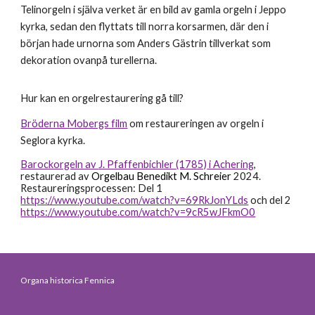
Telinorgeln i själva verket är en bild av gamla orgeln i Jeppo
kyrka, sedan den flyttats till norra korsarmen, där den i
början hade urnorna som Anders Gästrin tillverkat som
dekoration ovanpå turellerna.
Hur kan en orgelrestaurering gå till?
Bröderna Mobergs film
om restaureringen av orgeln i
Seglora kyrka.
Barockorgeln av
J. Pfaffenbichler (1785)
i Achering
,
restaurerad av
Orgelbau Benedikt M. Schreier
2024.
Restaureringsprocessen: Del 1
https://www.youtube.com/watch?v=69RkJonYLds
och del 2
https://www.youtube.com/watch?v=9cR5wJFkmO0
Organa historica Fennica