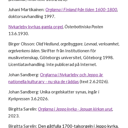
Juhani Martikainen
:
Orglarna i Finland från tiden 1600-1800
,
doktorsavhandling 1997
.
Nykarleby kyrkas gamla orgel
,
Österbottniska Posten
13.6.1930.
Birger Olsson:
Olof Hedlund, orgelbyggare. Levnad, verksamhet,
orgelverkens öden.
Skrifter från Institutionen för
musikvetenskap, Göteborgs universitet, Göteborg 1998.
Licentiatavhandling. Inte publicerad på Internet.
Johan Sandberg:
Orglarna i Nykarleby och Jeppo är
nationella kulturarv - nu ska de räddas
(text 2.6.2026).
Johan Sandberg: Unika orgelskatter synas, ingår i
Kyrkpressen
3.6.2026.
Birgitta Sarelin:
Orglarna i Jeppo kyrka - Jepuan kirkon urut
,
2023.
Birgitta Sarelin:
Den gåtfulla 1700-talsorgeln i Jeppo kyrka
,