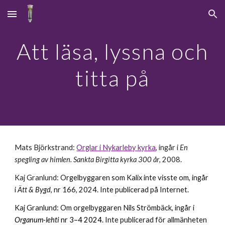
Skip to main content
Skip to navigation
Att läsa, lyssna och
titta på
Mats Björkstrand:
Orglar i Nykarleby kyrka
, ingår i
En
spegling av himlen. Sankta Birgitta kyrka 300 år
, 2008.
Kaj Granlund:
Orgelbyggaren som Kalix inte visste om, ingår
i
Ätt
&
Bygd
, nr 166, 2024. Inte publicerad på Internet.
Kaj Granlund: Om orgelbyggaren Nils Strömbäck, ingår i
Organum-lehti
nr 3–4 2024.
Inte publicerad för allmänheten