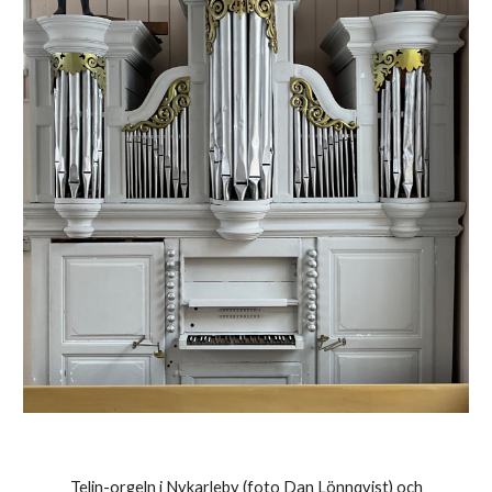
Telin-orgeln i Nykarleby (foto Dan Lönnqvist) och