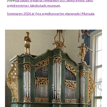
2026
kartlades orglarna i Nykarleby och Jeppo kyrkor samt
orgelresterna i Jakobstads museum
.
Sommaren 2026 är fyra orgelkonserter planerade i Munsala
.