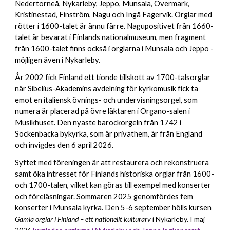
Neder
t
orneå, Nykarleby, Jeppo, Munsala, Övermark,
Kristinestad, Finström, Nagu och Ingå Fagervik. Orglar med
rötter i 1600-talet är ännu färre. Nagupositivet från 1660-
talet är bevarat i Finlands nationalmuseum, men fragment
från 1600-talet finns också i orglarna i Munsala och Jeppo
-
möjligen även i Nykarleby.
År 2002 fick Finland ett tionde tillskott av 1700-talsorglar
när Sibelius-Akademins avdelning för kyrkomusik fick ta
emot en italiensk övnings- och undervisningsorgel, som
numera är placerad på övre läktaren i Organo-salen i
Musikhuset. Den nyaste barockorgeln från 1742 i
Sockenbacka bykyrka, som är privathem, är från England
och invigdes den 6 april 2026.
Syftet med föreningen är att restaurera och rekonstruera
samt
öka
intresset för Finlands historiska orglar från 1600-
och 1700-talen
, vilket kan göras
till exempel med
konserter
och föreläsningar. Sommaren 2025 genomfördes fem
konserter i Munsala kyrka. Den 5-6 september hölls kursen
Gamla orglar i Finland – ett nationellt kulturarv
i Nykarleby. I maj