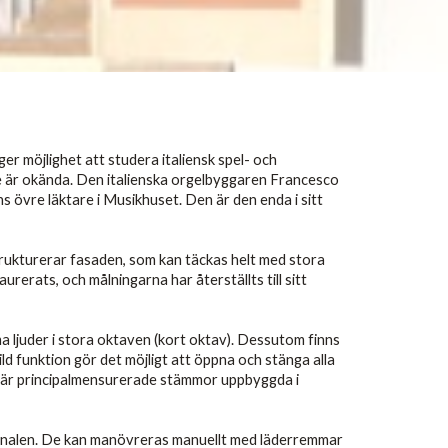
r möjlighet att studera italiensk spel- och
e är okända. Den italienska orgelbyggaren Francesco
 övre läktare i Musikhuset. Den är den enda i sitt
strukturerar fasaden, som kan täckas helt med stora
rerats, och målningarna har återställts till sitt
a ljuder i stora oktaven (kort oktav). Dessutom finns
d funktion gör det möjligt att öppna och stänga alla
är principalmensurerade stämmor uppbyggda i
dkanalen. De kan manövreras manuellt med läderremmar