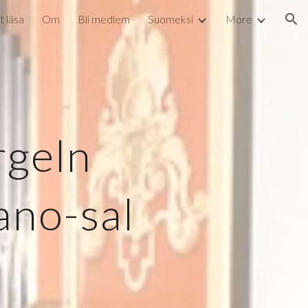
t läsa
Om
Bli medlem
Suomeksi
More
ion
rgeln
ano-sal