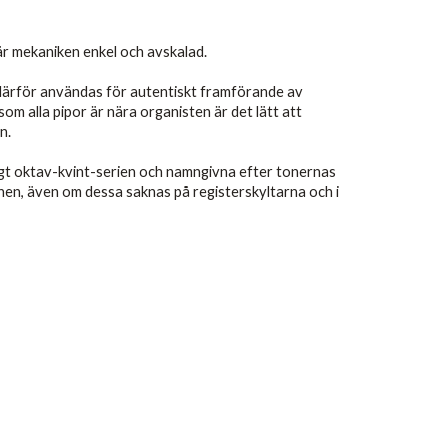
är mekaniken enkel och avskalad.
n därför användas för autentiskt framförande av
rsom alla pipor är nära organisten är det lätt att
n.
ligt oktav-kvint-serien och namngivna efter tonernas
onen, även om dessa saknas på registerskyltarna och i