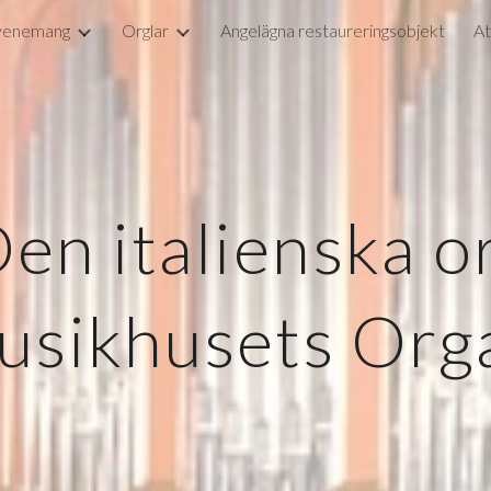
venemang
Orglar
Angelägna restaureringsobjekt
At
ip to main content
Skip to navigat
en italienska o
usikhusets Org