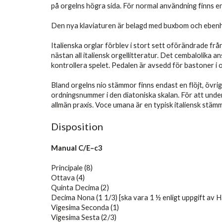
på orgelns högra sida. För normal användning finns en 
Den nya klaviaturen är belagd med buxbom och ebenho
Italienska orglar förblev i stort sett oförändrade fr
nästan all italiensk orgellitteratur. Det cembalolika an
kontrollera spelet. Pedalen är avsedd för bastoner i
Bland orgelns nio stämmor finns endast en flöjt, övr
ordningsnummer i den diatoniska skalan. För att under
allmän praxis. Voce umana är en typisk italiensk stäm
Disposition
Manual C/E–c3
Principale (8)
Ottava (4)
Quinta Decima (2)
Decima Nona (1 1/3) [ska vara 1 ½ enligt uppgift av 
Vigesima Seconda (1)
Vigesima Sesta (2/3)