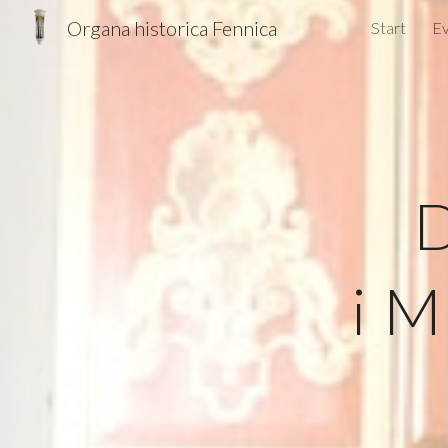
Organa historica Fennica
Start
E
Sk
D
i M