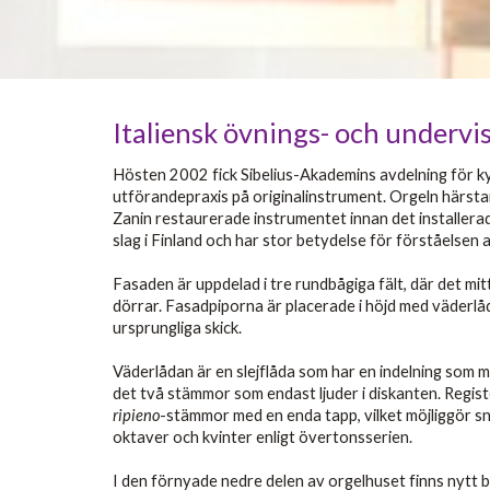
Italiensk övnings- och undervi
Hösten 2002 fick Sibelius-Akademins avdelning för kyr
utförandepraxis på originalinstrument. Orgeln härst
Zanin restaurerade instrumentet innan det installera
slag i Finland och har stor betydelse för förståelsen a
Fasaden är uppdelad i tre rundbågiga fält, där det mi
dörrar. Fasadpiporna är placerade i höjd med väderlåda
ursprungliga skick.
Väderlådan är en slejflåda som har en indelning som m
det två stämmor som endast ljuder i diskanten. Regis
ripieno
-stämmor med en enda tapp, vilket möjliggör sn
oktaver och kvinter enligt övertonsserien.
I den förnyade nedre delen av orgelhuset finns nytt 