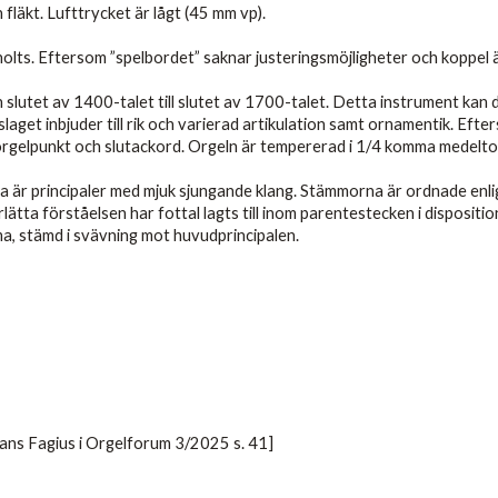
fläkt. Lufttrycket är lågt (45 mm vp).
lts. Eftersom ”spelbordet” saknar justeringsmöjligheter och koppel 
ån slutet av 1400-talet till slutet av 1700-talet. Detta instrument ka
slaget inbjuder till rik och varierad artikulation samt ornamentik. Efte
 orgelpunkt och slutackord. Orgeln är tempererad i 1/4 komma medelto
iga är principaler med mjuk sjungande klang. Stämmorna är ordnade en
lätta förståelsen har fottal lagts till inom parentestecken i dispositi
ma, stämd i svävning mot huvudprincipalen.
Hans Fagius i Orgelforum 3/2025 s. 41]