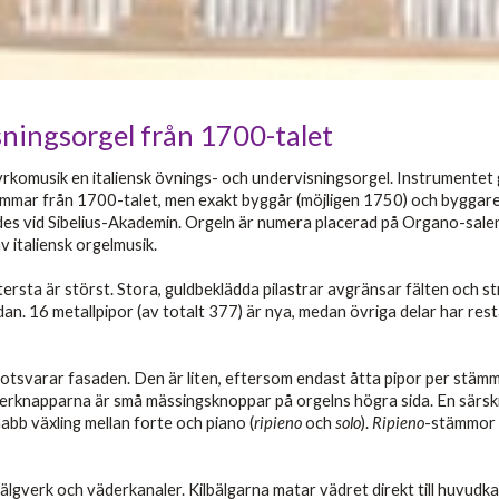
sningsorgel från 1700-talet
komusik en italiensk övnings- och undervisningsorgel. Instrumentet ge
ammar från 1700-talet, men exakt byggår (möjligen 1750) och byggar
des vid Sibelius-Akademin. Orgeln är numera placerad på Organo-salens
v italiensk orgelmusik.
ttersta är störst. Stora, guldbeklädda pilastrar avgränsar fälten och 
n. 16 metallpipor (av totalt 377) är nya, medan övriga delar har restau
otsvarar fasaden. Den är liten, eftersom endast åtta pipor per stämm
terknapparna är små mässingsknoppar på orgelns högra sida. En särskil
abb växling mellan forte och piano (
ripieno
och
solo
).
Ripieno
-stämmor 
bälgverk och väderkanaler. Kilbälgarna matar vädret direkt till huvu