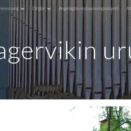
venemang
Orglar
Angelägna restaureringsobjekt
At
ip to main content
Skip to navigat
agervikin ur