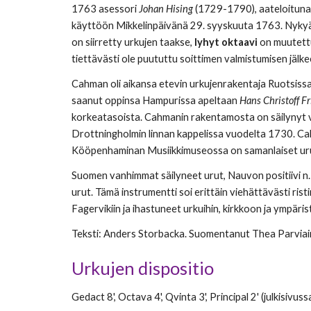
1763 asessori
Johan Hising
(1729-1790), aateloitun
käyttöön Mikkelinpäivänä 29. syyskuuta 1763. Nykyää
on siirretty urkujen taakse,
lyhyt oktaavi
on muutettu
tiettävästi ole puututtu soittimen valmistumisen jälke
Cahman oli aikansa etevin urkujenrakentaja Ruotsissa
saanut oppinsa Hampurissa apeltaan
Hans Christoff Fr
korkeatasoista. Cahmanin rakentamosta on säilynyt va
Drottningholmin linnan kappelissa vuodelta 1730. C
Kööpenhaminan Musiikkimuseossa on samanlaiset urut ku
Suomen vanhimmat säilyneet urut, Nauvon positiivi n
urut. Tämä instrumentti soi erittäin viehättävästi ri
Fagervikiin ja ihastuneet urkuihin, kirkkoon ja ympäri
Te
ksti
: Anders Storbacka. Suomentanut Thea Parviai
Urkujen
dispositio
Gedact 8', Octava 4', Qvinta 3', Principal 2' (
julkisivuss