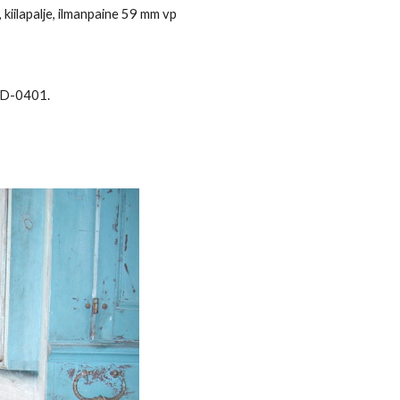
,
kiilapalje
,
ilmanpaine
59 mm vp
CD-0401.