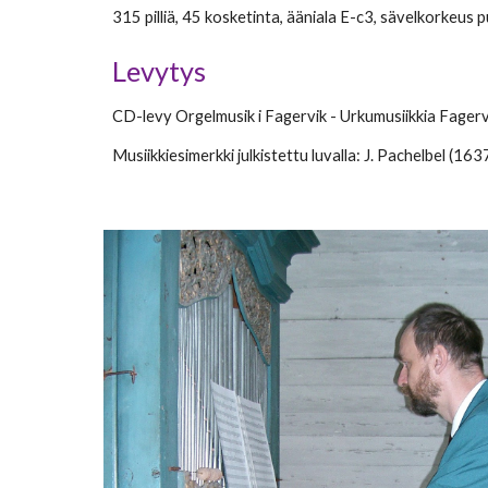
315
pilliä
, 45
kosketinta
,
ääniala
E-c3,
sävelkorkeus p
Levytys
CD
-levy
Orgelmusik i Fagervik - Urkumusiikkia Fagerv
Musiikkiesimerkki julkistettu luvalla: J. Pachelbel (1