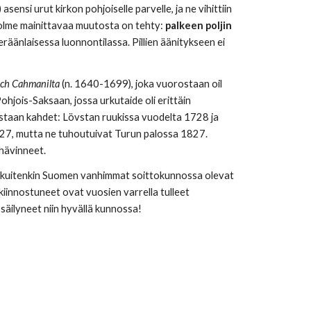
sensi urut kirkon pohjoiselle parvelle, ja ne vihittiin
Kolme mainittavaa muutosta on tehty:
palkeen poljin
eräänlaisessa luonnontilassa. Pillien äänitykseen ei
ich Cahmanilta
(n. 1640-1699), joka vuorostaan oil
ohjois-Saksaan, jossa urkutaide oli erittäin
astaan kahdet: Lövstan ruukissa vuodelta 1728 ja
27, mutta ne tuhoutuivat Turun palossa 1827.
 hävinneet.
at kuitenkin Suomen vanhimmat soittokunnossa olevat
kiinnostuneet ovat vuosien varrella tulleet
säilyneet niin hyvällä kunnossa!