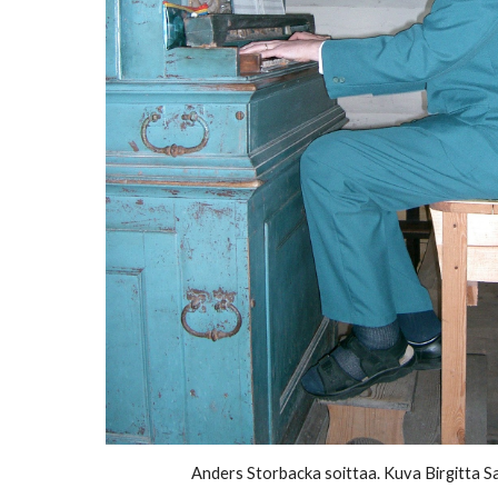
Anders Storbacka s
oittaa
.
Kuva
Birgitta Sa