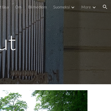
t läsa
Om
Bli medlem
Suomeksi
More
ion
ut