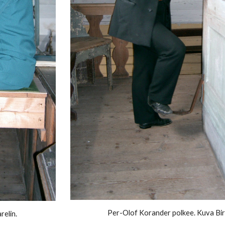
Per-Olof Korander
polkee
.
Kuva
Bir
relin.