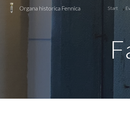
Organa historica Fennica
Start
E
Sk
F