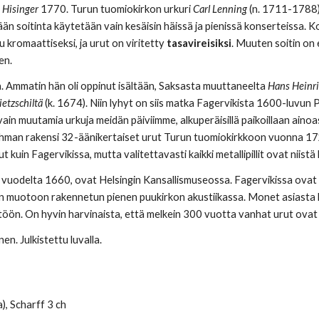
a
Hisinger
1770. Turun tuomiokirkon urkuri
Carl Lenning
(n. 1711-1788) a
n soitinta käytetään vain kesäisin häissä ja pienissä konserteissa. 
 kromaattiseksi, ja urut on viritetty
tasavireisiksi
. Muuten soitin on 
en.
. Ammatin hän oli oppinut isältään, Saksasta muuttaneelta
Hans Heinr
ietzschiltä
(k. 1674). Niin lyhyt on siis matka Fagervikista 1600-luvun P
in muutamia urkuja meidän päiviimme, alkuperäisillä paikoillaan aino
ahman rakensi 32-äänikertaiset urut Turun tuomiokirkkoon vuonna 17
in Fagervikissa, mutta valitettavasti kaikki metallipillit ovat niistä
. vuodelta 1660, ovat Helsingin Kansallismuseossa. Fagervikissa ov
stin muotoon rakennetun pienen puukirkon akustiikassa. Monet asiasta 
stöön. On hyvin harvinaista, että melkein 300 vuotta vanhat urut ovat 
nen.
Julkistettu luvalla
.
a
), Scharff 3 ch