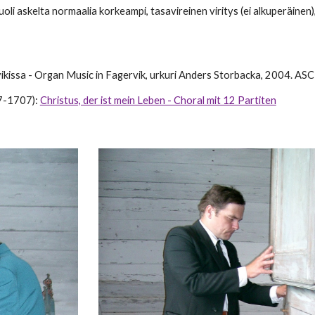
uoli askelta normaalia korkeampi
,
tasavireinen viritys (ei alkuperäinen)
ikissa - Organ Music in Fagervik
, urkuri
Anders Storbacka, 2004. AS
637-1707):
Christus, der ist mein Leben - Choral mit 12 Partiten