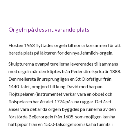
Orgeln på dess nuvarande plats
Hösten 1963 flyttades orgeln till norra korsarmen för att
bereda plats på läktaren för den nya Jehmlich-orgeln.
Skulpturerna ovanpå turellerna levererades tillsammans
med orgeln när den köptes från Pedersöre kyrka år 1888.
Den mellersta är ursprungligen en S:t Olofsfigur från
1440-talet, omgjord till kung David med harpan.
Flöjtspelaren (instrumentet verkar vara en oboe) och
fiolspelaren har årtalet 1774 på sina ryggar. Det året
anses vara det år då orgeln byggdes på ruinerna av den
förstörda Beijerorgeln från 1685, som möjligen kan ha
haft pipor från en 1500-talsorgel som ska ha funnits i