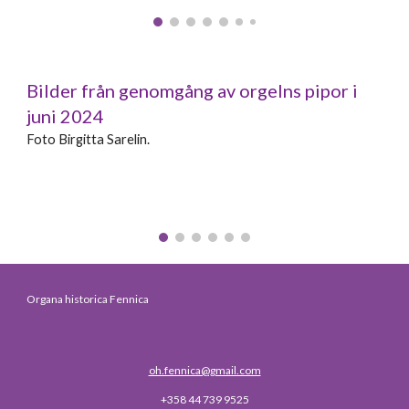
Bilder från genomgång av orgelns pipor i
juni 2024
Foto Birgitta Sarelin.
Organa historica Fennica
oh.fennica@gmail.com
+358 44 739 9525