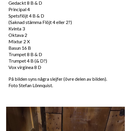
Gedackt 8 B & D
Principal 4
Spetsflöjt 4 B & D
(Saknad stämma Flöjt 4 eller 2?)
Kvinta 3
Oktava 2
Mixtur 2 X
Basun 16 B
Trumpet 8 B & D
Trumpet 4 B (& D?)
Vox virginea 8 D
På bilden syns några slejfer (övre delen av bilden).
Foto Stefan Lönnquist.