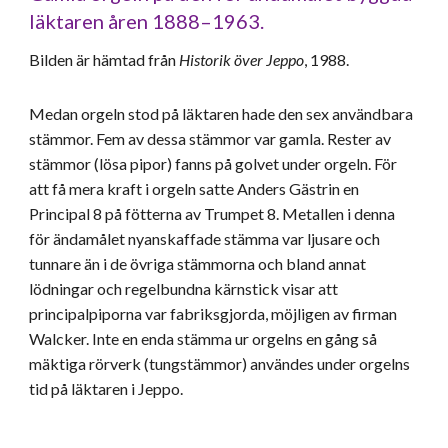
läktaren åren 1888–1963.
Bilden är hämtad från
Historik över Jeppo
, 1988.
Medan orgeln stod på läktaren hade den sex användbara
stämmor. Fem av
dessa stämmor var gamla.
Rester av
stämmor (lösa pipor) fanns på golvet under orgeln. För
att få mera kraft i orgeln satte Anders Gästrin en
Principal 8 på fötterna av Trumpet 8. Metallen i denna
för ändamålet nyanskaffade stämma var ljusare och
tunnare än i de övriga stämmorna och bland annat
lödningar och regelbundna kärnstick visar att
principalpiporna var fabriksgjorda, möjligen av firman
Walcker. Inte en enda
stämma ur orgelns en
gång så
mäktiga rörverk (tungstämmor)
användes under orgelns
tid på läktaren i Jeppo.